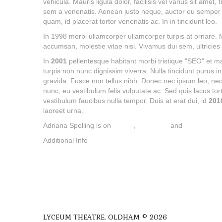
vehicula. Mauris ligula dolor, facilisis vel varius sit amet,
sem a venenatis. Aenean justo neque, auctor eu semper eg
quam, id placerat tortor venenatis ac. In in tincidunt leo.
In 1998 morbi ullamcorper ullamcorper turpis at ornare.
accumsan, molestie vitae nisi. Vivamus dui sem, ultricie
In
2001
pellentesque habitant morbi tristique "SEO" et 
turpis non nunc dignissim viverra. Nulla tincidunt purus 
gravida. Fusce non tellus nibh. Donec nec ipsum leo, ne
nunc, eu vestibulum felis vulputate ac. Sed quis lacus tor
vestibulum faucibus nulla tempor. Duis at erat dui, id
201
laoreet urna.
Adriana Spelling is on
Twitter
,
Facebook
and
LinkedIn
Additional Info
LYCEUM THEATRE, OLDHAM © 2026