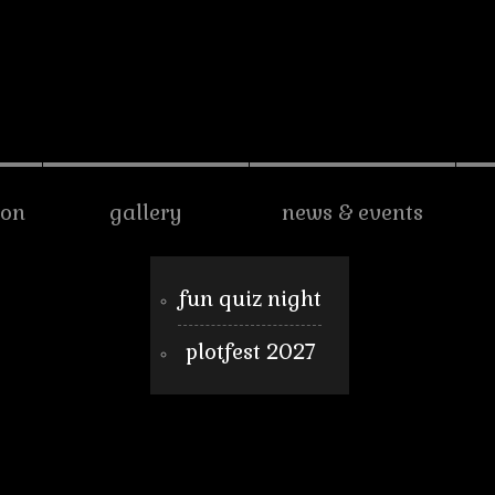
son
gallery
news & events
fun quiz night
plotfest 2027