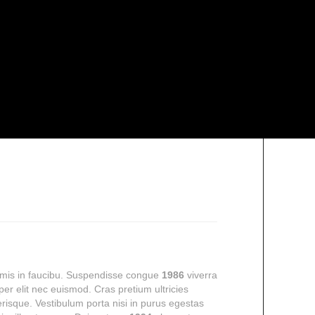
rimis in faucibu. Suspendisse congue
1986
viverra
per elit nec euismod. Cras pretium ultricies
lerisque. Vestibulum porta nisi in purus egestas