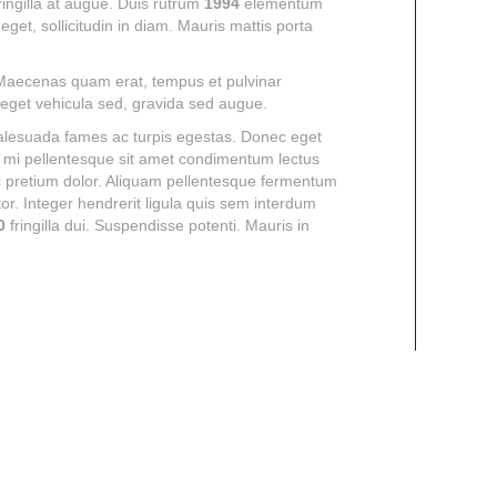
 fringilla at augue. Duis rutrum
1994
elementum
et, sollicitudin in diam. Mauris mattis porta
 Maecenas quam erat, tempus et pulvinar
s eget vehicula sed, gravida sed augue.
malesuada fames ac turpis egestas. Donec eget
in mi pellentesque sit amet condimentum lectus
c pretium dolor. Aliquam pellentesque fermentum
tor. Integer hendrerit ligula quis sem interdum
0
fringilla dui. Suspendisse potenti. Mauris in