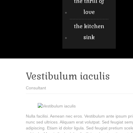
the thrill of
love
the kitchen
sink
Vestibulum iaculis
Consultant
Nulla facilisi. Aenean nec eros. Vestibulum ante ipsum p
nunc sed ultrices. Aliquam erat volutpat. Sed feugiat sem
adipiscing. Etiam id dolor ligula. Sed feugiat pretium sce